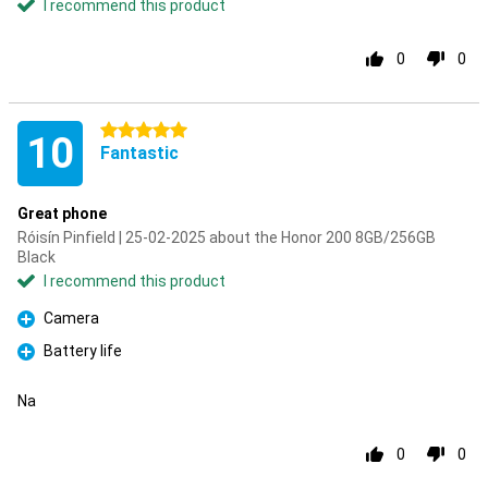
I recommend this product
0
0
5 stars
10
Fantastic
Great phone
Róisín Pinfield | 25-02-2025 about the Honor 200 8GB/256GB
Black
I recommend this product
Camera
Pro
Battery life
Pro
Na
0
0