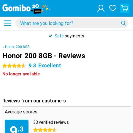
Safe
payments
Honor 200 8GB
Honor 200 8GB - Reviews
9.3
Excellent
4.5 stars
No longer available
Reviews from our customers
Average scores:
33 verified reviews
9
.3
4.5 stars