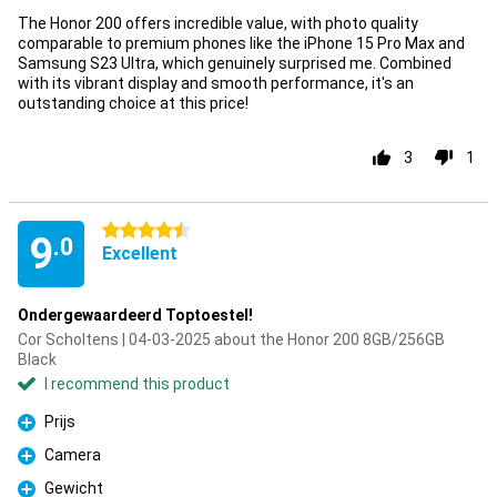
The Honor 200 offers incredible value, with photo quality
comparable to premium phones like the iPhone 15 Pro Max and
Samsung S23 Ultra, which genuinely surprised me. Combined
with its vibrant display and smooth performance, it's an
outstanding choice at this price!
3
1
4.5 stars
9
.0
Excellent
Ondergewaardeerd Toptoestel!
Cor Scholtens | 04-03-2025 about the Honor 200 8GB/256GB
Black
I recommend this product
Prijs
Pro
Camera
Pro
Gewicht