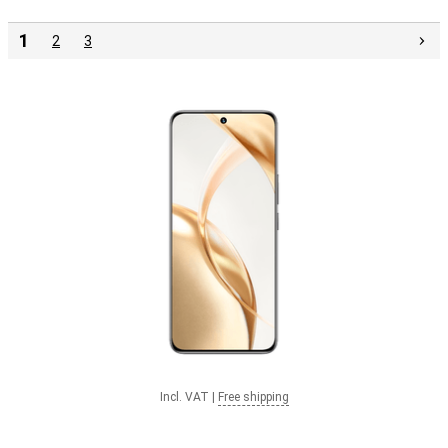
1
2
3
Incl. VAT
|
Free shipping