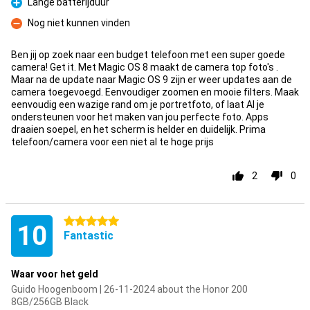
Lange batterijduur
Pro
Nog niet kunnen vinden
Con
Ben jij op zoek naar een budget telefoon met een super goede
camera! Get it. Met Magic OS 8 maakt de camera top foto's .
Maar na de update naar Magic OS 9 zijn er weer updates aan de
camera toegevoegd. Eenvoudiger zoomen en mooie filters. Maak
eenvoudig een wazige rand om je portretfoto, of laat AI je
ondersteunen voor het maken van jou perfecte foto. Apps
draaien soepel, en het scherm is helder en duidelijk. Prima
telefoon/camera voor een niet al te hoge prijs
2
0
5 stars
10
Fantastic
Waar voor het geld
Guido Hoogenboom | 26-11-2024 about the Honor 200
8GB/256GB Black