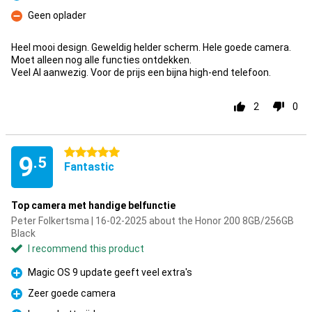
Pro
Geen oplader
Con
Heel mooi design. Geweldig helder scherm. Hele goede camera.
Moet alleen nog alle functies ontdekken.
Veel AI aanwezig. Voor de prijs een bijna high-end telefoon.
2
0
5 stars
9
.5
Fantastic
Top camera met handige belfunctie
Peter Folkertsma | 16-02-2025 about the Honor 200 8GB/256GB
Black
I recommend this product
Magic OS 9 update geeft veel extra's
Pro
Zeer goede camera
Pro