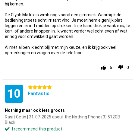
bij komen.
De Glyph Matrix is wmb nog vooral een gimmick. Waarbij ik de
bedieningstoets echt irritant vind. Je moet hem eigenlijk plat
leggen en er in t midden op drukken. In je hand druk je vaak mis, te
kort, of andere knoppen in. Ik wacht verder wel echt even af wat
er nog voor ontwikkeld gaat worden.
Al met al ben ik echt blij met mijn keuze, en ik krijg ook veel
opmerkingen en vragen over de telefoon.
6
0
5 stars
10
Fantastic
Nothing maar ook iets groots
Rasit Cetin | 31-07-2025 about the Nothing Phone (3) 512GB
Black
I recommend this product