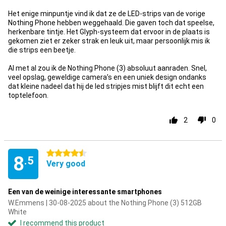
Het enige minpuntje vind ik dat ze de LED-strips van de vorige
Nothing Phone hebben weggehaald. Die gaven toch dat speelse,
herkenbare tintje. Het Glyph-systeem dat ervoor in de plaats is
gekomen ziet er zeker strak en leuk uit, maar persoonlijk mis ik
die strips een beetje.
Al met al zou ik de Nothing Phone (3) absoluut aanraden. Snel,
veel opslag, geweldige camera’s en een uniek design ondanks
dat kleine nadeel dat hij de led stripjes mist blijft dit echt een
toptelefoon.
2
0
4.5 stars
8
.5
Very good
Een van de weinige interessante smartphones
W.Emmens | 30-08-2025 about the Nothing Phone (3) 512GB
White
I recommend this product