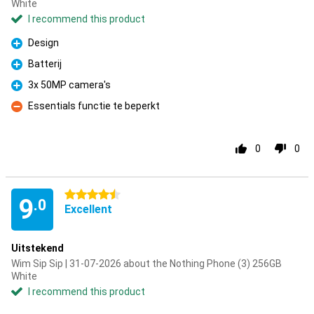
White
I recommend this product
Design
Pro
Batterij
Pro
3x 50MP camera's
Pro
Essentials functie te beperkt
Con
0
0
4.5 stars
9
.0
Excellent
Uitstekend
Wim Sip Sip | 31-07-2026 about the Nothing Phone (3) 256GB
White
I recommend this product