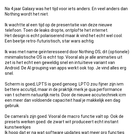
Na 4 jaar Galaxy was het tijd voor iets anders. En veel anders dan
Nothing wordt het niet.
Ik wachtte al een tijd op de presentatie van deze nieuwe
telefoon. Toen de leaks dropte, ontplofte het internet.
Het design is echt polariserend maar ik vind het echt wel cool.
Een beetje retro-futuristisch, star wars achtig.
Ik was met name geïnteresseerd door Nothing OS; dit (optionele)
minimalistische OS is echt top. Vooral als je alle animaties uit
zet is het echt een geweldig snel en intuïtieve variant van
Android. De AI grouping van apps werkt ook top. Je vind alles erg
snel.
Scherm is goed; LPTS is goed genoeg. LPTO zou fijner zijn ivm
bettere accutijd, maar in de praktijk merk je qua performance
van t scherm natuurlijk niets. Door de nieuwe accutechniek icm
een meer dan voldoende capaciteit haal je makkelijk een dag
gebruik.
De camera's zijn goed. Vooral de macro functie valt op. Ook de
presets werken goed. de zwart wit produceert echt instant
kunstwerkjes
Ik hoop dat er na wat software updates wat meer pro functies