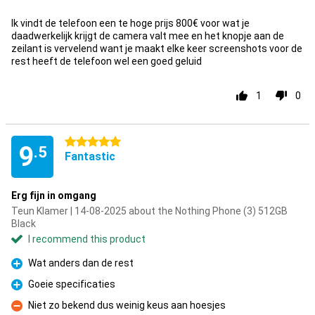
Ik vindt de telefoon een te hoge prijs 800€ voor wat je
daadwerkelijk krijgt de camera valt mee en het knopje aan de
zeilant is vervelend want je maakt elke keer screenshots voor de
rest heeft de telefoon wel een goed geluid
1
0
5 stars
9
.5
Fantastic
Erg fijn in omgang
Teun Klamer | 14-08-2025 about the Nothing Phone (3) 512GB
Black
I recommend this product
Wat anders dan de rest
Pro
Goeie specificaties
Pro
Niet zo bekend dus weinig keus aan hoesjes
Con