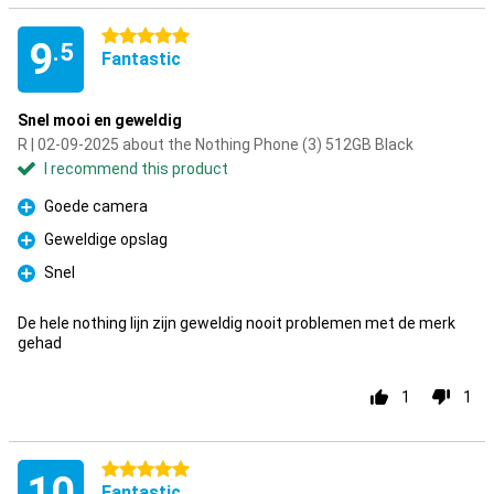
5 stars
9
.5
Fantastic
Snel mooi en geweldig
R | 02-09-2025 about the Nothing Phone (3) 512GB Black
I recommend this product
Goede camera
Pro
Geweldige opslag
Pro
Snel
Pro
De hele nothing lijn zijn geweldig nooit problemen met de merk
gehad
1
1
5 stars
10
Fantastic