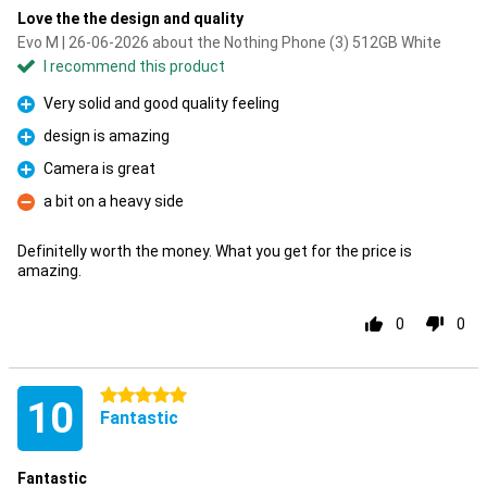
Love the the design and quality
Evo M | 26-06-2026 about the Nothing Phone (3) 512GB White
I recommend this product
Very solid and good quality feeling
Pro
design is amazing
Pro
Camera is great
Pro
a bit on a heavy side
Con
Definitelly worth the money. What you get for the price is
amazing.
0
0
5 stars
10
Fantastic
Fantastic