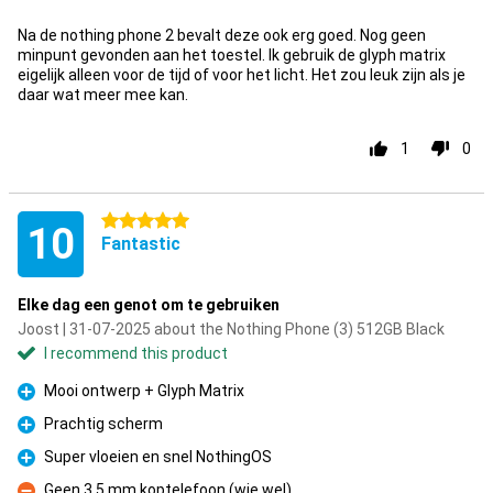
Na de nothing phone 2 bevalt deze ook erg goed. Nog geen
minpunt gevonden aan het toestel. Ik gebruik de glyph matrix
eigelijk alleen voor de tijd of voor het licht. Het zou leuk zijn als je
daar wat meer mee kan.
1
0
5 stars
10
Fantastic
Elke dag een genot om te gebruiken
Joost | 31-07-2025 about the Nothing Phone (3) 512GB Black
I recommend this product
Mooi ontwerp + Glyph Matrix
Pro
Prachtig scherm
Pro
Super vloeien en snel NothingOS
Pro
Geen 3.5 mm koptelefoon (wie wel)