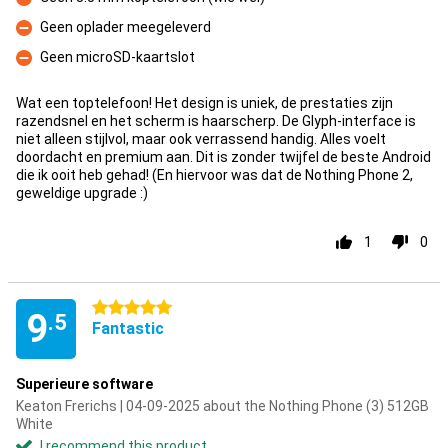
Con
Geen oplader meegeleverd
Con
Geen microSD-kaartslot
Con
Wat een toptelefoon! Het design is uniek, de prestaties zijn
razendsnel en het scherm is haarscherp. De Glyph-interface is
niet alleen stijlvol, maar ook verrassend handig. Alles voelt
doordacht en premium aan. Dit is zonder twijfel de beste Android
die ik ooit heb gehad! (En hiervoor was dat de Nothing Phone 2,
geweldige upgrade :)
1
0
5 stars
9
.5
Fantastic
Superieure software
Keaton Frerichs | 04-09-2025 about the Nothing Phone (3) 512GB
White
I recommend this product