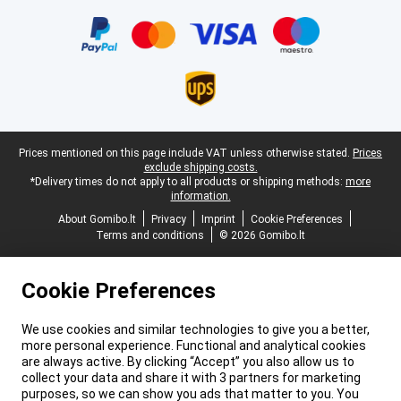
Certificates, payment methods, delivery service partners
Legal footer
Prices mentioned on this page include VAT unless otherwise stated.
Prices
exclude shipping costs.
*Delivery times do not apply to all products or shipping methods:
more
information.
About Gomibo.lt
Privacy
Imprint
Cookie Preferences
Terms and conditions
© 2026 Gomibo.lt
Cookie Preferences
We use cookies and similar technologies to give you a better,
more personal experience. Functional and analytical cookies
are always active. By clicking “Accept” you also allow us to
collect your data and share it with 3 partners for marketing
purposes, so we can show you ads that matter to you. You