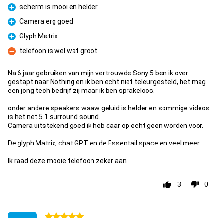
scherm is mooi en helder
Pro
Camera erg goed
Pro
Glyph Matrix
Pro
telefoon is wel wat groot
Con
Na 6 jaar gebruiken van mijn vertrouwde Sony 5 ben ik over
gestapt naar Nothing en ik ben echt niet teleurgesteld, het mag
een jong tech bedrijf zij maar ik ben sprakeloos.
onder andere speakers waaw geluid is helder en sommige videos
is het net 5.1 surround sound.
Camera uitstekend goed ik heb daar op echt geen worden voor.
De glyph Matrix, chat GPT en de Essentail space en veel meer.
Ik raad deze mooie telefoon zeker aan
3
0
5 stars