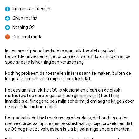
Interessant design
Pro
Glyph matrix
Pro
Nothing OS
Pro
Groeiend merk
Con
In een smartphone landschap waar elk toestel er vrijwel
hetzelfde uitziet en er geconcurreerd wordt door middel van de
spec sheets is Nothing een verademing.
Nothing probeert de toestellen interessant te maken, buiten de
lijntjes te denken en in mijn mening lukt dat.
Het design is uniek, het OS is vloeiend en clean en de glyph
matrix (wat op eerste gezicht een gimmick lijkt) heeft mij
inmiddels al flink geholpen mijn schermtijd omlaag te krijgen door
de essential notifications.
Het nadeel is dat het merk nog groeiende is, dit houdt in dat er
niet veel 3rde partij hoesjes beschikbaar zijn bijvoorbeeld, en dat
de OS nog niet zo volwassen is als bij sommige andere merken.