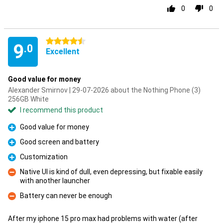
0
0
4.5 stars
9
.0
Excellent
Good value for money
Alexander Smirnov | 29-07-2026 about the Nothing Phone (3)
256GB White
I recommend this product
Good value for money
Pro
Good screen and battery
Pro
Customization
Pro
Native UI is kind of dull, even depressing, but fixable easily
with another launcher
Con
Battery can never be enough
Con
After my iphone 15 pro max had problems with water (after