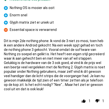
Nothing OS is mooier als ooit
Pro
Enorm snel
Pro
Glyph matrix ziet er uniek uit
Pro
Essential space is verwarrend
Con
Dit is mijn 2de nothing phone. Ik vond de 3 niet zo mooi, toen heb
ik een andere Android gekocht. Na een week spijt gehad en toch
de nothing phone 3 gekocht. Vooral omdat de software van
Nothing zo soepel en gelikt is. Het heeft een eigen stijl gecreëerd
waar ik aan gehecht ben en niet meer van af wil stappen.
Gelukkig is de hardware van de 3 ook goed, al vind ik de prijs wel
een beetje veel vergeleken met de Nothing 2. Glyph matrix is noet
populair onder Nothing gebruikers, maar zelf vind ik dit gewoon
veel handiger dan de licht strips die de voorganger had. Je kan nu
gewoon makkelijk de tijd zien of een timer zetten als je telefoon
op de kop zit. Is het echt nodig? "Nee"... Maar het ziet er gewoon
cool uit en dat is ook leuk!
1
1