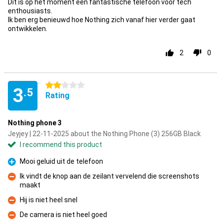
Dit is op het moment een fantastische telefoon voor tech
enthousiasts.
Ik ben erg benieuwd hoe Nothing zich vanaf hier verder gaat
ontwikkelen.
2
0
2 stars
3
.5
Rating
Nothing phone 3
Jeyjey | 22-11-2025 about the Nothing Phone (3) 256GB Black
I recommend this product
Mooi geluid uit de telefoon
Pro
Ik vindt de knop aan de zeilant vervelend die screenshots
maakt
Con
Hij is niet heel snel
Con
De camera is niet heel goed
Con