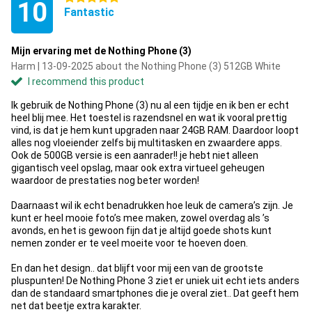
10
Fantastic
Mijn ervaring met de Nothing Phone (3)
Harm | 13-09-2025 about the Nothing Phone (3) 512GB White
I recommend this product
Ik gebruik de Nothing Phone (3) nu al een tijdje en ik ben er echt
heel blij mee. Het toestel is razendsnel en wat ik vooral prettig
vind, is dat je hem kunt upgraden naar 24GB RAM. Daardoor loopt
alles nog vloeiender zelfs bij multitasken en zwaardere apps.
Ook de 500GB versie is een aanrader!! je hebt niet alleen
gigantisch veel opslag, maar ook extra virtueel geheugen
waardoor de prestaties nog beter worden!
Daarnaast wil ik echt benadrukken hoe leuk de camera’s zijn. Je
kunt er heel mooie foto’s mee maken, zowel overdag als ’s
avonds, en het is gewoon fijn dat je altijd goede shots kunt
nemen zonder er te veel moeite voor te hoeven doen.
En dan het design.. dat blijft voor mij een van de grootste
pluspunten! De Nothing Phone 3 ziet er uniek uit echt iets anders
dan de standaard smartphones die je overal ziet.. Dat geeft hem
net dat beetje extra karakter.