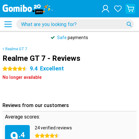
Safe
payments
Realme GT 7
Realme GT 7 - Reviews
9.4
Excellent
4.5 stars
No longer available
Reviews from our customers
Average scores:
24 verified reviews
9
.4
4.5 stars