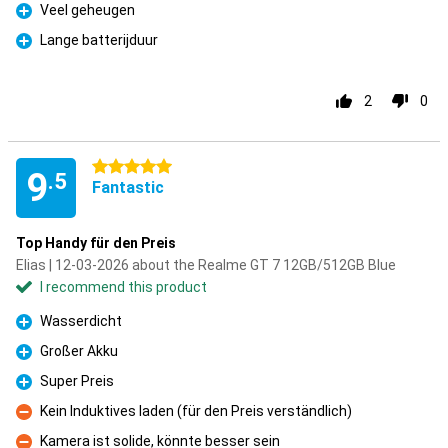
Veel geheugen
Pro
Lange batterijduur
Pro
2
0
5 stars
9
.5
Fantastic
Top Handy für den Preis
Elias | 12-03-2026 about the Realme GT 7 12GB/512GB Blue
I recommend this product
Wasserdicht
Pro
Großer Akku
Pro
Super Preis
Pro
Kein Induktives laden (für den Preis verständlich)
Con
Kamera ist solide, könnte besser sein