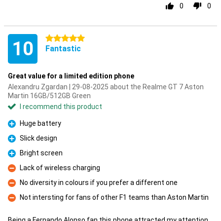
0
0
5 stars
10
Fantastic
Great value for a limited edition phone
Alexandru Zgardan | 29-08-2025 about the Realme GT 7 Aston
Martin 16GB/512GB Green
I recommend this product
Huge battery
Pro
Slick design
Pro
Bright screen
Pro
Lack of wireless charging
Con
No diversity in colours if you prefer a different one
Con
Not intersting for fans of other F1 teams than Aston Martin
Con
Being a Fernando Alonso fan this phone attracted my attention