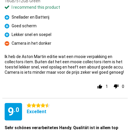
16GB/512GB Green
I recommend this product
Snellader en Batterij
Pro
Goed scherm
Pro
Lekker snel en soepel
Pro
Camera in het donker
Con
Ik heb de Aston Martin editie wat een mooie verpakking en
collectors item. Buiten dat het een mooie collectors item is het
toestel lekker snel, veel opslag en heeft een absurd goede accu.
Camera is iets minder maar voor de prijs zeker wel goed genoeg!
1
0
4.5 stars
9
.0
Excellent
Sehr schönes verarbeitetes Handy. Qualität ist in allem top