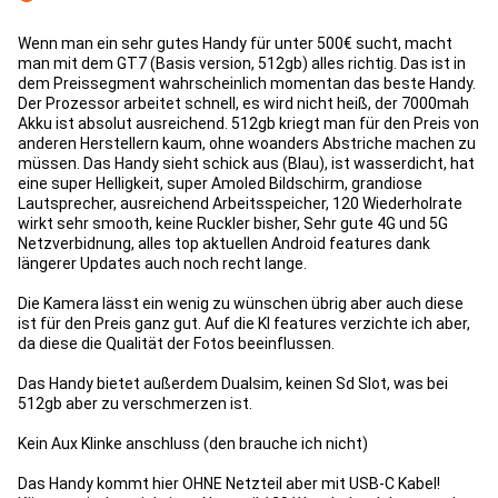
Con
Wenn man ein sehr gutes Handy für unter 500€ sucht, macht
man mit dem GT7 (Basis version, 512gb) alles richtig. Das ist in
dem Preissegment wahrscheinlich momentan das beste Handy.
Der Prozessor arbeitet schnell, es wird nicht heiß, der 7000mah
Akku ist absolut ausreichend. 512gb kriegt man für den Preis von
anderen Herstellern kaum, ohne woanders Abstriche machen zu
müssen. Das Handy sieht schick aus (Blau), ist wasserdicht, hat
eine super Helligkeit, super Amoled Bildschirm, grandiose
Lautsprecher, ausreichend Arbeitsspeicher, 120 Wiederholrate
wirkt sehr smooth, keine Ruckler bisher, Sehr gute 4G und 5G
Netzverbidnung, alles top aktuellen Android features dank
längerer Updates auch noch recht lange.
Die Kamera lässt ein wenig zu wünschen übrig aber auch diese
ist für den Preis ganz gut. Auf die KI features verzichte ich aber,
da diese die Qualität der Fotos beeinflussen.
Das Handy bietet außerdem Dualsim, keinen Sd Slot, was bei
512gb aber zu verschmerzen ist.
Kein Aux Klinke anschluss (den brauche ich nicht)
Das Handy kommt hier OHNE Netzteil aber mit USB-C Kabel!