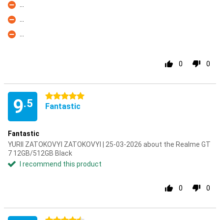
...
Con
...
Con
...
Con
0
0
5 stars
9
.5
Fantastic
Fantastic
YURII ZATOKOVYI ZATOKOVYI | 25-03-2026 about the Realme GT
7 12GB/512GB Black
I recommend this product
0
0