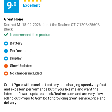
4.5 stars
9
.0
Excellent
Great Hone
Dermot M | 18-02-2026 about the Realme GT 7 12GB/256GB
Black
I recommend this product
Battery
Pro
Performance
Pro
Display
Pro
Slow Updates
Con
No charger included
Con
Great Pgo e with excellent battery and charging speed,very fast
and excellent performance but if your like me and want the
latest software updates quick,Realme suck and are very slow
rolling out.Props to Gomibo for providing great service,price and
delivery