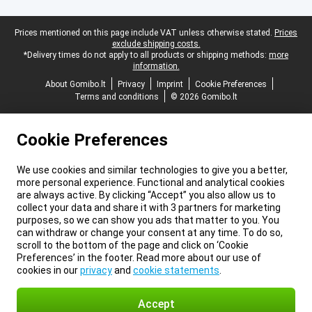
Legal footer
Prices mentioned on this page include VAT unless otherwise stated.
Prices
exclude shipping costs.
*Delivery times do not apply to all products or shipping methods:
more
information.
About Gomibo.lt
Privacy
Imprint
Cookie Preferences
Terms and conditions
© 2026 Gomibo.lt
Cookie Preferences
We use cookies and similar technologies to give you a better,
more personal experience. Functional and analytical cookies
are always active. By clicking “Accept” you also allow us to
collect your data and share it with 3 partners for marketing
purposes, so we can show you ads that matter to you. You
can withdraw or change your consent at any time. To do so,
scroll to the bottom of the page and click on ‘Cookie
Preferences’ in the footer. Read more about our use of
cookies in our
privacy
and
cookie statements
.
Accept