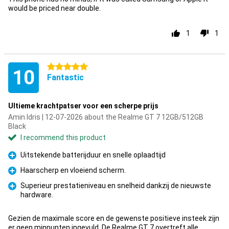
would be priced near double.
1
1
5 stars
10
Fantastic
Ultieme krachtpatser voor een scherpe prijs
Amin Idris | 12-07-2026 about the Realme GT 7 12GB/512GB
Black
I recommend this product
Uitstekende batterijduur en snelle oplaadtijd
Pro
Haarscherp en vloeiend scherm.
Pro
Superieur prestatieniveau en snelheid dankzij de nieuwste
hardware.
Pro
Gezien de maximale score en de gewenste positieve insteek zijn
er geen minpunten ingevuld. De Realme GT 7 overtreft alle