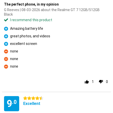
The perfect phone, in my opinion
G Reeves | 08-03-2026 about the Realme GT 7 12GB/512GB
Black
I recommend this product
Amazing battery life
Pro
great photos, and videos
Pro
excellent screen
Pro
none
Con
none
Con
none
Con
1
0
4.5 stars
9
.0
Excellent