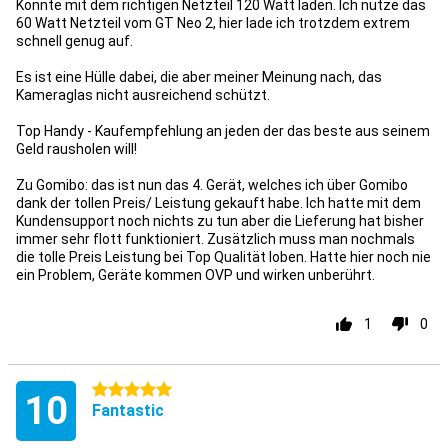
Könnte mit dem richtigen Netzteil 120 Watt laden. Ich nutze das
60 Watt Netzteil vom GT Neo 2, hier lade ich trotzdem extrem
schnell genug auf.
Es ist eine Hülle dabei, die aber meiner Meinung nach, das
Kameraglas nicht ausreichend schützt.
Top Handy - Kaufempfehlung an jeden der das beste aus seinem
Geld rausholen will!
Zu Gomibo: das ist nun das 4. Gerät, welches ich über Gomibo
dank der tollen Preis/ Leistung gekauft habe. Ich hatte mit dem
Kundensupport noch nichts zu tun aber die Lieferung hat bisher
immer sehr flott funktioniert. Zusätzlich muss man nochmals
die tolle Preis Leistung bei Top Qualität loben. Hatte hier noch nie
ein Problem, Geräte kommen OVP und wirken unberührt.
1
0
5 stars
10
Fantastic