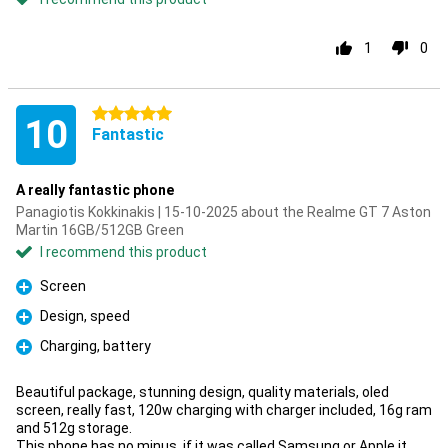
1
0
5 stars
10
Fantastic
A really fantastic phone
Panagiotis Kokkinakis | 15-10-2025 about the Realme GT 7 Aston
Martin 16GB/512GB Green
I recommend this product
Screen
Pro
Design, speed
Pro
Charging, battery
Pro
Beautiful package, stunning design, quality materials, oled
screen, really fast, 120w charging with charger included, 16g ram
and 512g storage.
This phone has no minus, if it was called Samsung or Apple it