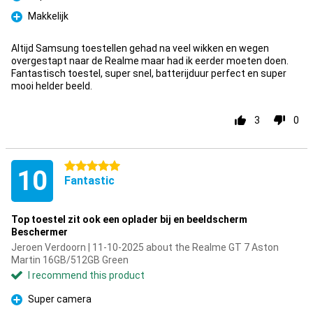
Pro
Makkelijk
Pro
Altijd Samsung toestellen gehad na veel wikken en wegen
overgestapt naar de Realme maar had ik eerder moeten doen.
Fantastisch toestel, super snel, batterijduur perfect en super
mooi helder beeld.
3
0
5 stars
10
Fantastic
Top toestel zit ook een oplader bij en beeldscherm
Beschermer
Jeroen Verdoorn | 11-10-2025 about the Realme GT 7 Aston
Martin 16GB/512GB Green
I recommend this product
Super camera
Pro