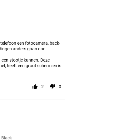
en telefoon een fotocamera, back-
 dingen anders gaan dan
 een stootje kunnen. Deze
nel, heeft een groot scherm en is
2
0
 Black