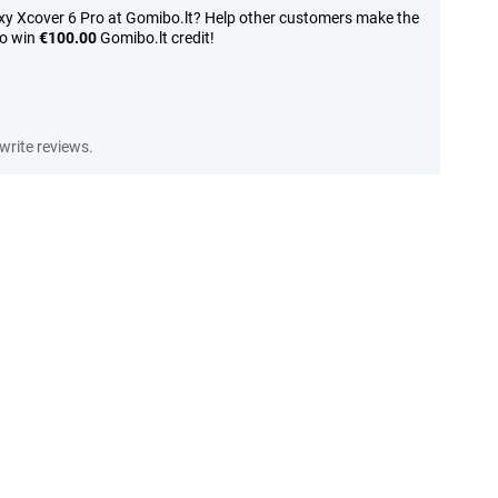
y Xcover 6 Pro at Gomibo.lt? Help other customers make the
to win
€100.00
Gomibo.lt credit!
write reviews.