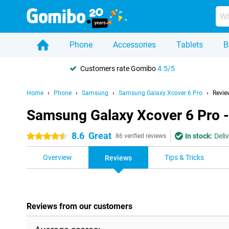
Phone
Accessories
Tablets
B
Customers rate Gomibo
4.5/5
Home
Phone
Samsung
Samsung Galaxy Xcover 6 Pro
Revie
Samsung Galaxy Xcover 6 Pro 
8.6
Great
In stock:
Deli
4.5 stars
86 verified reviews
Overview
Tips & Tricks
Reviews
Reviews from our customers