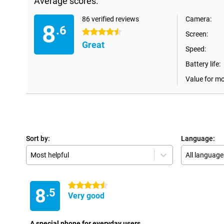
Average scores:
86 verified reviews
Camera:
8
.6
4.5 stars
Screen:
Great
Speed:
Battery life:
Value for m
Sort by:
Language:
Most helpful
All language
4.5 stars
8
.5
Very good
A special phone for everyday users