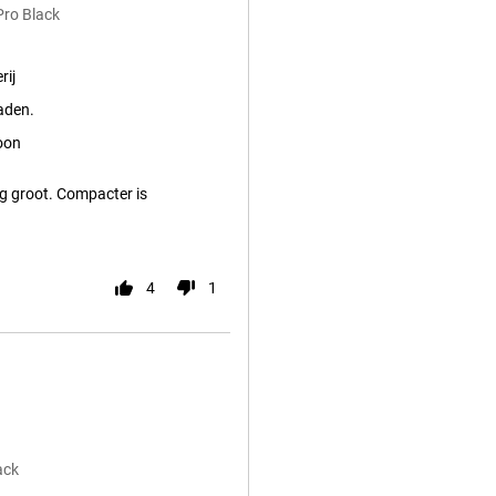
Pro Black
rij
aden.
oon
erg groot. Compacter is
4
1
ack