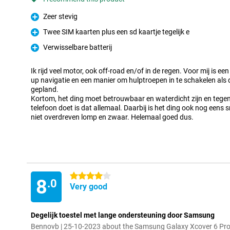
Zeer stevig
Pro
Twee SIM kaarten plus een sd kaartje tegelijk e
Pro
Verwisselbare batterij
Pro
Ik rijd veel motor, ook off-road en/of in de regen. Voor mij is e
up navigatie en een manier om hulptroepen in te schakelen als
gepland.
Kortom, het ding moet betrouwbaar en waterdicht zijn en tegen
telefoon doet is dat allemaal. Daarbij is het ding ook nog eens s
niet overdreven lomp en zwaar. Helemaal goed dus.
4 stars
8
.0
Very good
Degelijk toestel met lange ondersteuning door Samsung
Bennovb | 25-10-2023 about the Samsung Galaxy Xcover 6 Pro