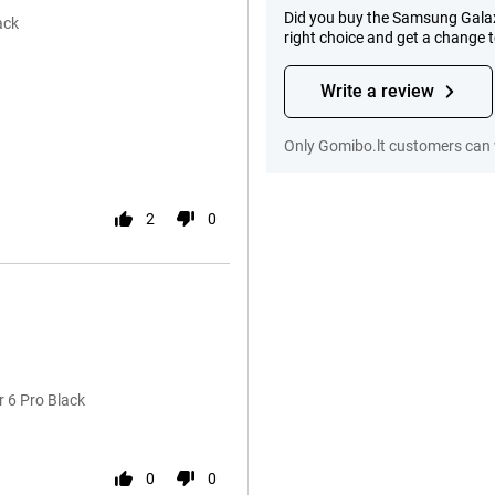
Did you buy the Samsung Galax
ack
right choice and get a change 
Write a review
Only Gomibo.lt customers can 
2
0
 6 Pro Black
0
0