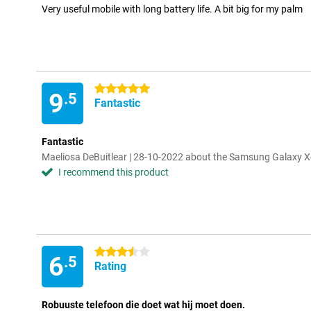
Very useful mobile with long battery life. A bit big for my palm
5 stars
9
.5
Fantastic
Fantastic
Maeliosa DeBuitlear | 28-10-2022 about the Samsung Galaxy X
I recommend this product
3.5 stars
6
.5
Rating
Robuuste telefoon die doet wat hij moet doen.