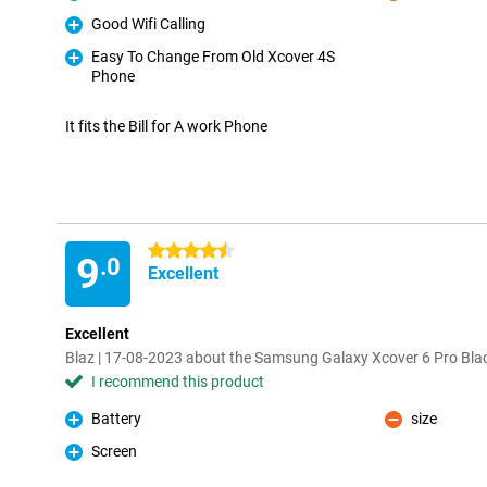
Pro
Con
Good Wifi Calling
Pro
Easy To Change From Old Xcover 4S
Phone
Pro
It fits the Bill for A work Phone
4.5 stars
9
.0
Excellent
Excellent
Blaz | 17-08-2023 about the Samsung Galaxy Xcover 6 Pro Bla
I recommend this product
Battery
size
Pro
Con
Screen
Pro