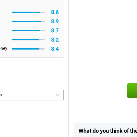
8.6
8.9
8.7
8.2
8.4
oney:
s
What do you think of t