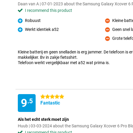
Daan van A | 07-01-2023 about the Samsung Galaxy Xcover 6 
I recommend this product
Robuust
Kleine batte
Pro
Con
Werkt identiek a52
Geen snel l
Pro
Con
Grote telef
Con
Kleine batterij en geen snelladen is erg jammer. De telefoon is 
makkelijker. Bv in zakje fietsshirt.
Telefoon werkt vergelijkbaar met a52 wat prima is.
5 stars
9
.5
Fantastic
Als het echt sterk moet zijn
Huub | 03-03-2024 about the Samsung Galaxy Xcover 6 Pro Bl
I recommend this product